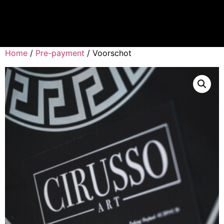
Home
/
Pre-payment
/ Voorschot